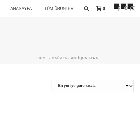
0
ANASAYFA
TÜM ÜRÜNLER
HOME
/
MAĞAZA
/
ANTIQUA AYNA