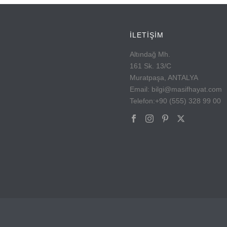
İLETİŞİM
Altındağ Mh.
161 Sk. 13/C
Muratpaşa, ANTALYA
Email: bilgi@masifhayat.com
Telefon:+90 (555) 328 99 00