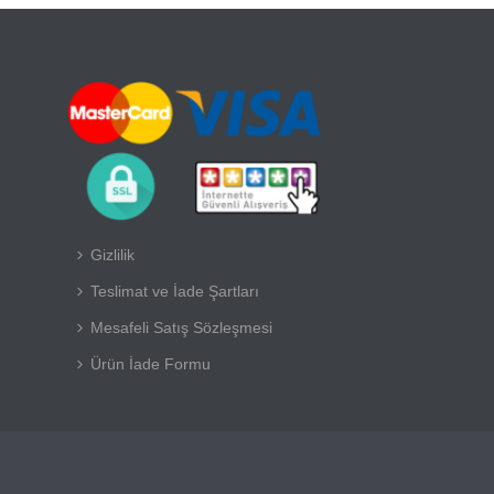
Gizlilik
Teslimat ve İade Şartları
Mesafeli Satış Sözleşmesi
Ürün İade Formu