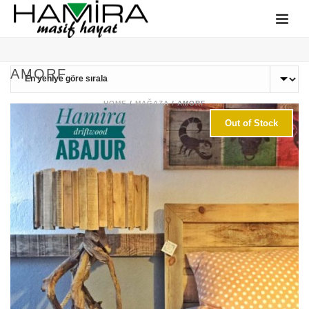
AMORF
HOME
/
MAĞAZA
/
AMORF
Out of Stock