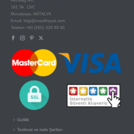
161 Sk. 13/C
Muratpaşa, ANTALYA
Email: bilgi@masifhayat.com
Telefon:+90 (555) 328 99 00
Gizlilik
Teslimat ve İade Şartları