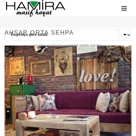
AHŞAP ORTA SEHPA
HOME
/
MAĞAZA
/
AHŞAP ORTA SEHPA