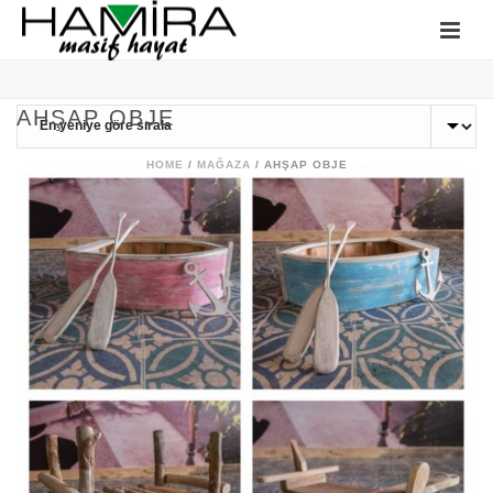
AHŞAP OBJE
HOME
/
MAĞAZA
/
AHŞAP OBJE