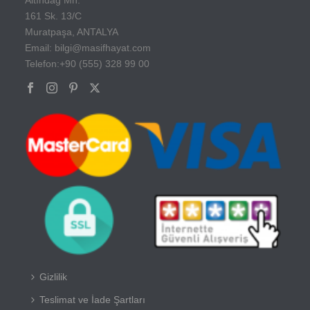
161 Sk. 13/C
Muratpaşa, ANTALYA
Email: bilgi@masifhayat.com
Telefon:+90 (555) 328 99 00
Gizlilik
Teslimat ve İade Şartları