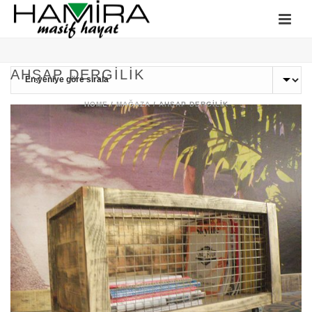
AHŞAP DERGILIK
HOME
/
MAĞAZA
/
AHŞAP DERGILIK