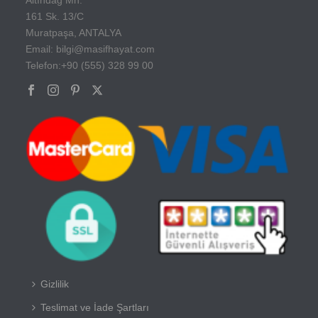
161 Sk. 13/C
Muratpaşa, ANTALYA
Email: bilgi@masifhayat.com
Telefon:+90 (555) 328 99 00
Gizlilik
Teslimat ve İade Şartları