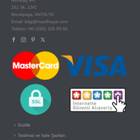
161 Sk. 13/C
Muratpaşa, ANTALYA
Email: bilgi@masifhayat.com
Telefon:+90 (555) 328 99 00
Gizlilik
Teslimat ve İade Şartları