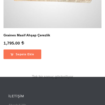
Graines Masif Ahşap Çerezlik
1,795.00
Sepete Ekle
Tek bir sonuç gösteriliyor
İLETİŞİM
Altındağ Mh.