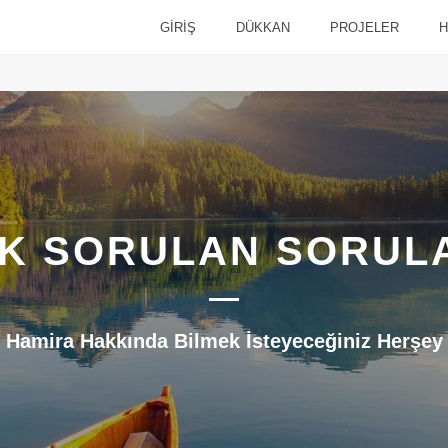
GİRİŞ
DÜKKAN
PROJELER
H
IK SORULAN SORUL
Hamira Hakkında Bilmek İsteyeceğiniz Herşey