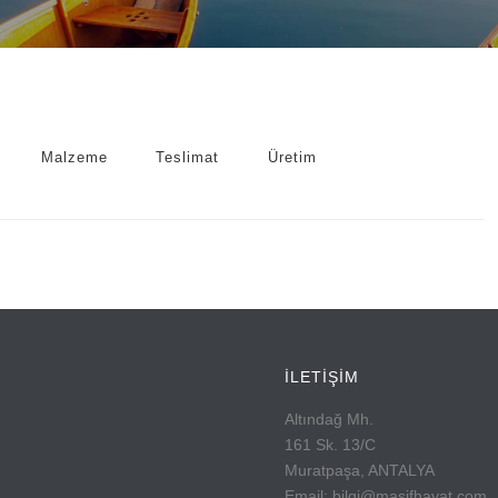
Malzeme
Teslimat
Üretim
İLETİŞİM
Altındağ Mh.
161 Sk. 13/C
Muratpaşa, ANTALYA
Email: bilgi@masifhayat.com