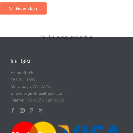
aralığı:
1,190.00
Seçenekler
-
1,390.00
Tek bir sonuç gösteriliyor
İLETİŞİM
Altındağ Mh.
161 Sk. 13/C
Muratpaşa, ANTALYA
Email: bilgi@masifhayat.com
Telefon:+90 (555) 328 99 00