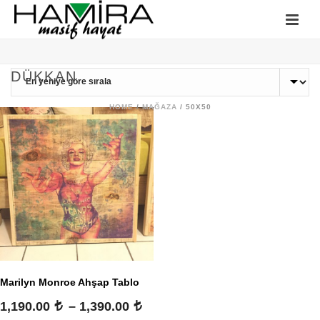
DÜKKAN
HOME
/
MAĞAZA
/
50X50
Marilyn Monroe Ahşap Tablo
Fiyat
1,190.00
–
1,390.00